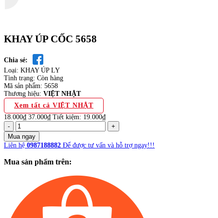
KHAY ÚP CỐC 5658
Chia sẻ:
Loại:
KHAY ÚP LY
Tình trạng:
Còn hàng
Mã sản phẩm:
5658
Thương hiệu:
VIỆT NHẬT
Xem tất cả VIỆT NHẬT
18.000₫
37.000₫
Tiết kiệm:
19.000₫
-
+
Mua ngay
Liên hệ
0987188882
Để được tư vấn và hỗ trợ ngay!!!
Mua sản phẩm trên: