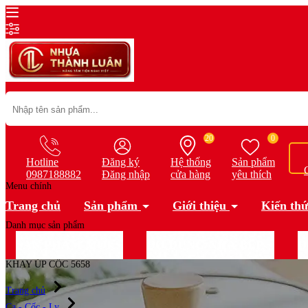
20
0
Hotline
Đăng ký
Hệ thống
Sản phẩm
0987188882
Đăng nhập
cửa hàng
yêu thích
Menu chính
Trang chủ
Sản phẩm
Giới thiệu
Kiến thứ
Danh mục sản phẩm
SẢN PHẨM MỚI
ĐỒ DÙNG NHÀ BẾP
Đ
KHAY ÚP CỐC 5658
Trang chủ
Ca - Cốc - Ly