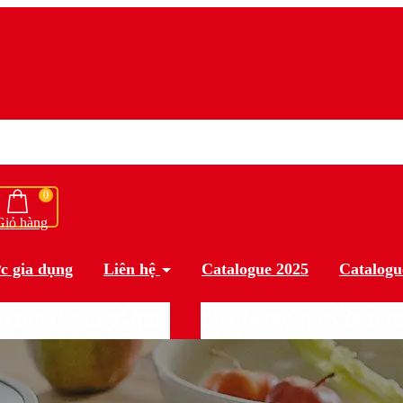
0
Giỏ hàng
c gia dụng
Liên hệ
Catalogue 2025
Catalog
Ồ DÙNG PHÒNG ĂN
ĐỒ GIA DỤNG VÀ LƯU T