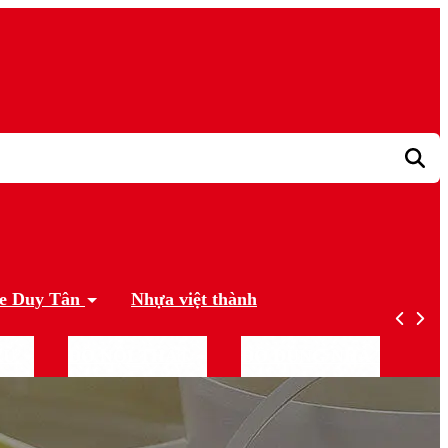
ue Duy Tân
Nhựa việt thành
RỮ
ĐỒ NỘI THẤT
ĐỒ DÙNG NHÀ TẮM