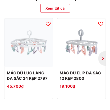
Xem tất cả
MẮC DÙ LỤC LĂNG
MẮC DÙ ELIP ĐA SẮC
ĐA SẮC 24 KẸP 2797
12 KẸP 2800
45.700₫
19.100₫