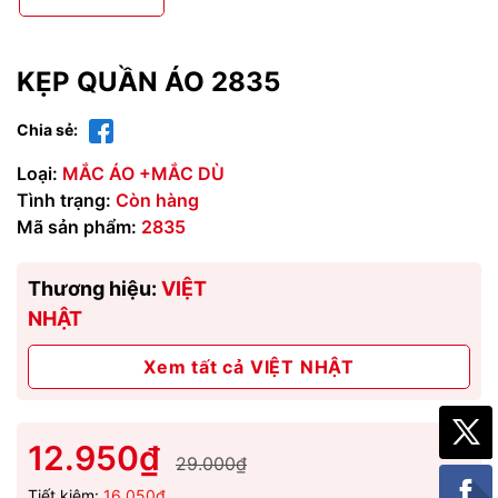
KẸP QUẦN ÁO 2835
Chia sẻ:
Loại:
MẮC ÁO +MẮC DÙ
Tình trạng:
Còn hàng
Mã sản phẩm:
2835
Thương hiệu:
VIỆT
NHẬT
Xem tất cả VIỆT NHẬT
12.950₫
29.000₫
Tiết kiệm:
16.050₫