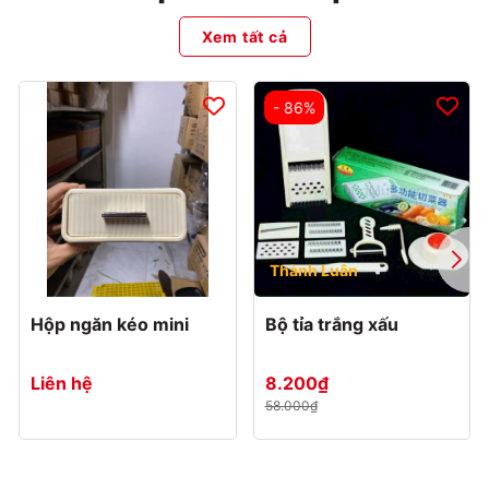
Xem tất cả
- 86%
Thành Luân
Hộp ngăn kéo mini
Bộ tỉa trắng xấu
Liên hệ
8.200₫
58.000₫