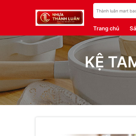
Trang chủ
S
KỆ TA