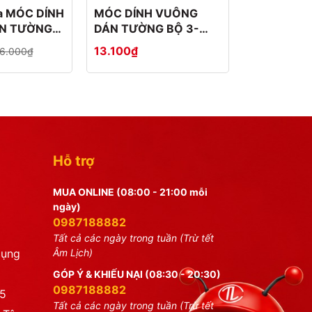
ủa MÓC DÍNH
MÓC DÍNH VUÔNG
Móc dính n
N TƯỜNG
DÁN TƯỜNG BỘ 3-
tường bộ 
-4
2808-3
13.100₫
18.876₫
6.000₫
Hỗ trợ
MUA ONLINE (08:00 - 21:00 mỗi
ngày)
0987188882
Tất cả các ngày trong tuần (Trừ tết
dụng
Âm Lịch)
GÓP Ý & KHIẾU NẠI (08:30 - 20:30)
0987188882
25
Tất cả các ngày trong tuần (Trừ tết