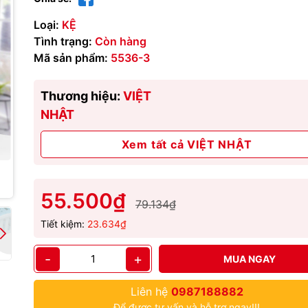
Loại:
KỆ
Tình trạng:
Còn hàng
Mã sản phẩm:
5536-3
Thương hiệu:
VIỆT
NHẬT
Xem tất cả VIỆT NHẬT
55.500₫
79.134₫
Tiết kiệm:
23.634₫
-
+
MUA NGAY
Liên hệ
0987188882
Để được tư vấn và hỗ trợ ngay!!!