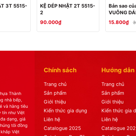
T 3T 5515-
KỆ DÉP NHẬT 2T 5515-
Bản sao c
2
VUÔNG DÁ
BỘ 4 2808
90.000₫
15.800₫
3
Chính sách
Hướng dẫn
Trang chủ
Trang chủ
Sản phẩm
Sản phẩm
Nhựa Thành
ng nhà bếp,
Giới thiệu
Giới thiệu
é và hàng tiêu
Kiến thức gia dụng
Kiến thức gia 
 tín như Việt
 đa dạng, giá
Liên hệ
Liên hệ
chúng tôi đồng
Catalogue 2025
Catalogue 20
 khắp Việt