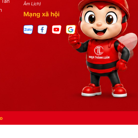
 Tân
Âm Lịch)
h
Mạng xã hội
o