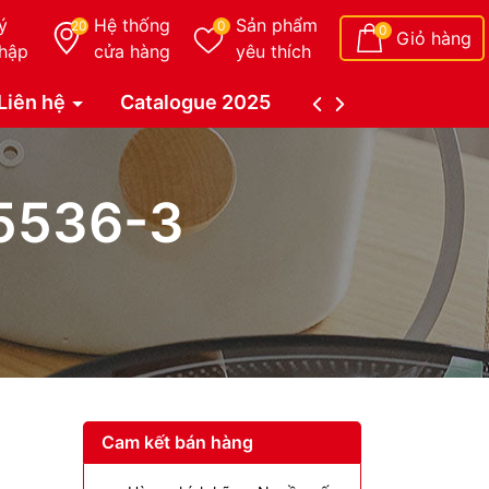
ý
Hệ thống
Sản phẩm
20
0
0
Giỏ hàng
hập
cửa hàng
yêu thích
Liên hệ
Catalogue 2025
Catalogue Duy Tâ
5536-3
Cam kết bán hàng