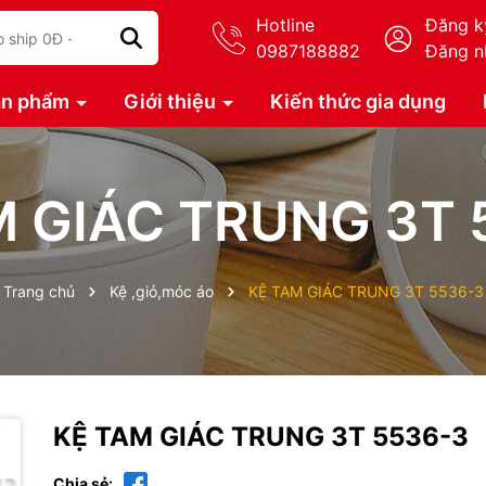
Hotline
Đăng k
0987188882
Đăng n
ản phẩm
Giới thiệu
Kiến thức gia dụng
M GIÁC TRUNG 3T 
Trang chủ
Kệ ,giỏ,móc áo
KỆ TAM GIÁC TRUNG 3T 5536-3
KỆ TAM GIÁC TRUNG 3T 5536-3
Chia sẻ: