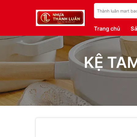
Trang chủ
S
KỆ TAM