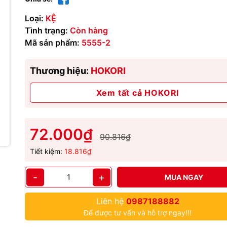
Loại:
KỆ
Tình trạng:
Còn hàng
Mã sản phẩm:
5555-2
Thương hiệu:
HOKORI
Xem tất cả HOKORI
72.000₫
90.816₫
Tiết kiệm:
18.816₫
-
+
MUA NGAY
Liên hệ
0987188882
Để được tư vấn và hỗ trợ ngay!!!