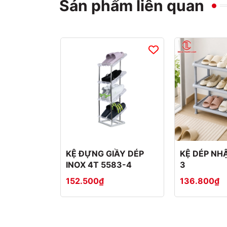
Sản phẩm liên quan
KỆ ĐỰNG GIẦY DÉP
KỆ DÉP NHẬ
INOX 4T 5583-4
3
152.500₫
136.800₫