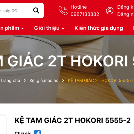
Hotline
Đăng k
0987188882
Đăng n
ản phẩm
Giới thiệu
Kiến thức gia dụng
 GIÁC 2T HOKORI
Trang chủ
Kệ ,giỏ,móc áo
KỆ TAM GIÁC 2T HOKORI 5555-2
KỆ TAM GIÁC 2T HOKORI 5555-2
Chia sẻ: