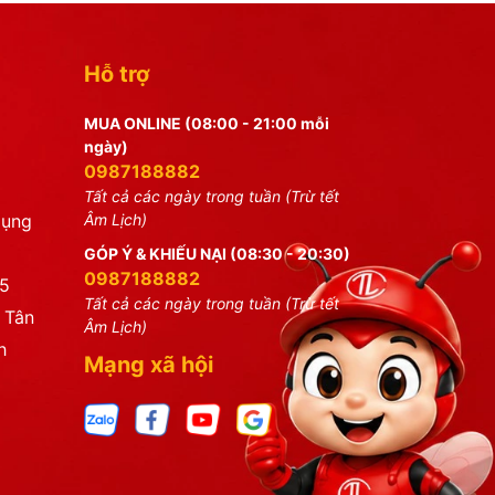
Hỗ trợ
MUA ONLINE (08:00 - 21:00 mỗi
ngày)
0987188882
Tất cả các ngày trong tuần (Trừ tết
dụng
Âm Lịch)
GÓP Ý & KHIẾU NẠI (08:30 - 20:30)
0987188882
25
Tất cả các ngày trong tuần (Trừ tết
 Tân
Âm Lịch)
h
Mạng xã hội