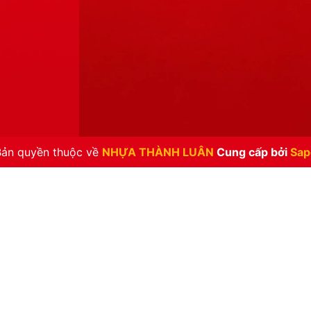
Bản quyền thuộc về
NHỰA THÀNH LUÂN
Cung cấp bởi
Sap