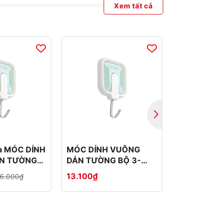
Xem tất cả
ủa MÓC DÍNH
MÓC DÍNH VUÔNG
Móc dính n
N TƯỜNG
DÁN TƯỜNG BỘ 3-
tường bộ 
-4
2808-3
13.100₫
18.876₫
6.000₫