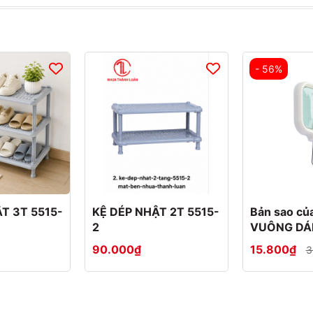
- 56%
T 3T 5515-
KỆ DÉP NHẬT 2T 5515-
Bản sao c
2
VUÔNG DÁ
BỘ 4 2808
90.000₫
15.800₫
3