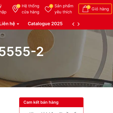
ý
Hệ thống
Sản phẩm
20
0
0
Giỏ hàng
hập
cửa hàng
yêu thích
Liên hệ
Catalogue 2025
Catalogue Duy Tâ
 5555-2
Cam kết bán hàng