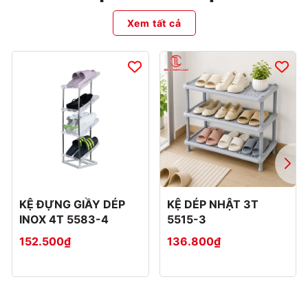
Xem tất cả
KỆ ĐỰNG GIẦY DÉP
KỆ DÉP NHẬT 3T
INOX 4T 5583-4
5515-3
152.500₫
136.800₫