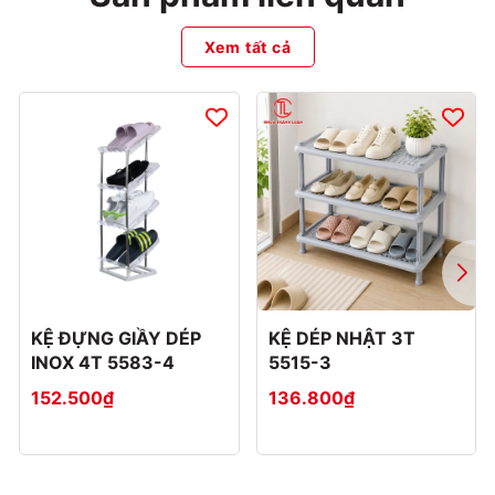
Xem tất cả
KỆ ĐỰNG GIẦY DÉP
KỆ DÉP NHẬT 3T
INOX 4T 5583-4
5515-3
152.500₫
136.800₫