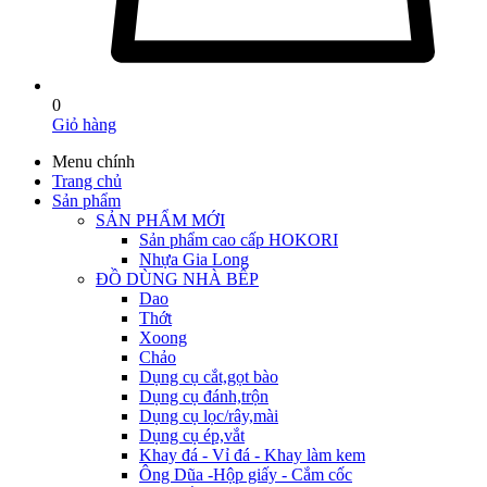
0
Giỏ hàng
Menu chính
Trang chủ
Sản phẩm
SẢN PHẨM MỚI
Sản phẩm cao cấp HOKORI
Nhựa Gia Long
ĐỒ DÙNG NHÀ BẾP
Dao
Thớt
Xoong
Chảo
Dụng cụ cắt,gọt bào
Dụng cụ đánh,trộn
Dụng cụ lọc/rây,mài
Dụng cụ ép,vắt
Khay đá - Vỉ đá - Khay làm kem
Ông Dũa -Hộp giấy - Cắm cốc