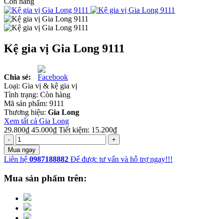
Còn hàng
Kệ gia vị Gia Long 9111
Chia sẻ:
Loại:
Gia vị & kệ gia vị
Tình trạng:
Còn hàng
Mã sản phẩm:
9111
Thương hiệu:
Gia Long
Xem tất cả Gia Long
29.800₫
45.000₫
Tiết kiệm:
15.200₫
-
+
Mua ngay
Liên hệ
0987188882
Để được tư vấn và hỗ trợ ngay!!!
Mua sản phẩm trên: