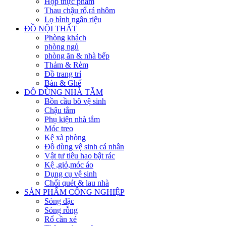
Hộp thực phẩm
Thau chậu rổ,rá nhôm
Lọ bình ngân riệu
ĐỒ NỘI THẤT
Phòng khách
phòng ngủ
phòng ăn & nhà bếp
Thảm & Rèm
Đồ trang trí
Bàn & Ghế
ĐỒ DÙNG NHÀ TẮM
Bồn cầu bô vệ sinh
Chậu tắm
Phụ kiện nhà tắm
Móc treo
Kệ xà phòng
Đồ dùng vệ sinh cá nhân
Vật tư tiêu hao bật rác
Kệ ,giỏ,móc áo
Dụng cụ vệ sinh
Chổi quét & lau nhà
SẢN PHẨM CÔNG NGHIỆP
Sóng đặc
Sóng rỗng
Rổ cần xé