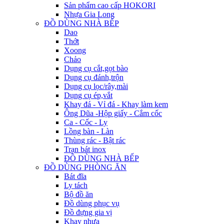
Sản phẩm cao cấp HOKORI
Nhựa Gia Long
ĐỒ DÙNG NHÀ BẾP
Dao
Thớt
Xoong
Chảo
Dụng cụ cắt,gọt bào
Dụng cụ đánh,trộn
Dụng cụ lọc/rây,mài
Dụng cụ ép,vắt
Khay đá - Vỉ đá - Khay làm kem
Ông Dũa -Hộp giấy - Cắm cốc
Ca - Cốc - Ly
Lồng bàn - Làn
Thùng rác - Bật rác
Trạn bát inox
ĐỒ DÙNG NHÀ BẾP
ĐỒ DÙNG PHÒNG ĂN
Bát đĩa
Ly tách
Bộ đồ ăn
Đồ dùng phục vụ
Đồ đựng gia vị
Khay nhựa