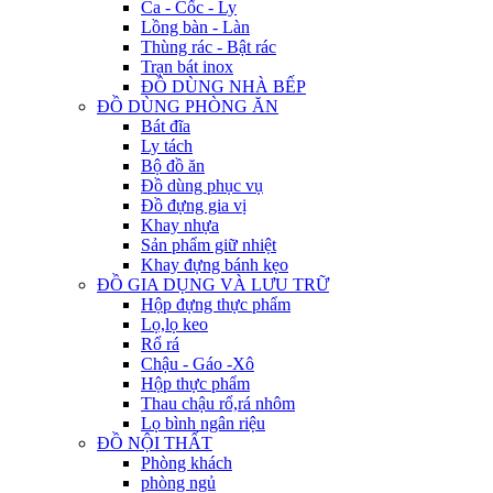
Ca - Cốc - Ly
Lồng bàn - Làn
Thùng rác - Bật rác
Trạn bát inox
ĐỒ DÙNG NHÀ BẾP
ĐỒ DÙNG PHÒNG ĂN
Bát đĩa
Ly tách
Bộ đồ ăn
Đồ dùng phục vụ
Đồ đựng gia vị
Khay nhựa
Sản phẩm giữ nhiệt
Khay đựng bánh kẹo
ĐỒ GIA DỤNG VÀ LƯU TRỮ
Hộp đựng thực phẩm
Lọ,lọ keo
Rổ rá
Chậu - Gáo -Xô
Hộp thực phẩm
Thau chậu rổ,rá nhôm
Lọ bình ngân riệu
ĐỒ NỘI THẤT
Phòng khách
phòng ngủ