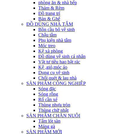
phòng ăn & nhà bếp
Thảm & Rèm
Đồ trang trí
Bàn & Ghế
ĐỒ DÙNG NHÀ TẮM
Bồn cầu bô vệ sinh
Chậu tắm
Phụ kiện nhà tắm
Móc treo
Kệ xà phòng
Đồ dùng vệ sinh cá nhân
Vật tư tiêu hao bật rác
Kệ ,giỏ,móc áo
Dụng cụ vệ sinh
Chổi quét & lau nhà
SẢN PHẨM CÔNG NGHIỆP
Sóng đặc
Sóng rỗng
Rổ cần xé
Thùng nhựa tròn
Thùng chữ nhật
SẢN PHẨM CHĂN NUÔI
Tấm lót sàn
Máng gà
SẢN PHẨM MỚI