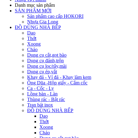
Danh mục sản phẩm
SẢN PHẨM MỚI
Sản phẩm cao cấp HOKORI
Nhựa Gia Long
ĐỒ DÙNG NHÀ BẾP
Dao
Thớt
Xoong
Chảo
Dụng cụ cắt,gọt bào
Dụng cụ đánh,trộn
Dụng cụ lọc/rây,mài
Dụng cụ ép,vắt
Khay đá - Vỉ đá - Khay làm kem
Ông Dũa -Hộp giấy - Cắm cốc
Ca - Cốc - Ly
Lồng bàn - Làn
Thùng rác - Bật rác
Trạn bát inox
ĐỒ DÙNG NHÀ BẾP
Dao
Thớt
Xoong
Chảo