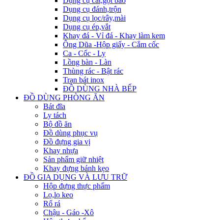
Dụng cụ cắt,gọt bào
Dụng cụ đánh,trộn
Dụng cụ lọc/rây,mài
Dụng cụ ép,vắt
Khay đá - Vỉ đá - Khay làm kem
Ông Dũa -Hộp giấy - Cắm cốc
Ca - Cốc - Ly
Lồng bàn - Làn
Thùng rác - Bật rác
Trạn bát inox
ĐỒ DÙNG NHÀ BẾP
ĐỒ DÙNG PHÒNG ĂN
Bát đĩa
Ly tách
Bộ đồ ăn
Đồ dùng phục vụ
Đồ đựng gia vị
Khay nhựa
Sản phẩm giữ nhiệt
Khay đựng bánh kẹo
ĐỒ GIA DỤNG VÀ LƯU TRỮ
Hộp đựng thực phẩm
Lọ,lọ keo
Rổ rá
Chậu - Gáo -Xô