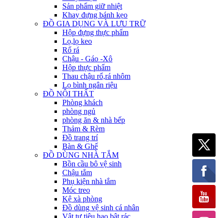
Sản phẩm giữ nhiệt
Khay đựng bánh kẹo
ĐỒ GIA DỤNG VÀ LƯU TRỮ
Hộp đựng thực phẩm
Lọ,lọ keo
Rổ rá
Chậu - Gáo -Xô
Hộp thực phẩm
Thau chậu rổ,rá nhôm
Lọ bình ngân riệu
ĐỒ NỘI THẤT
Phòng khách
phòng ngủ
phòng ăn & nhà bếp
Thảm & Rèm
Đồ trang trí
Bàn & Ghế
ĐỒ DÙNG NHÀ TẮM
Bồn cầu bô vệ sinh
Chậu tắm
Phụ kiện nhà tắm
Móc treo
Kệ xà phòng
Đồ dùng vệ sinh cá nhân
Vật tư tiêu hao bật rác