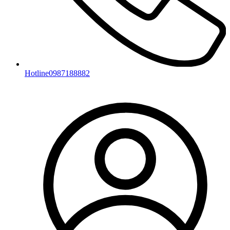
Hotline
0987188882