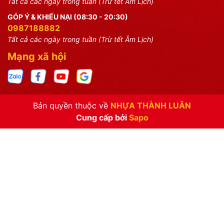
Tất cả các ngày trong tuần (Trừ tết Âm Lịch)
GÓP Ý & KHIẾU NẠI (08:30 - 20:30)
0987188882
Tất cả các ngày trong tuần (Trừ tết Âm Lịch)
Mạng xã hội
Bản quyền thuộc về
NHỰA THÀNH LUÂN
Cung cấp bởi
Sapo