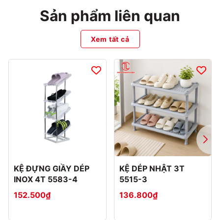
Sản phẩm liên quan
Xem tất cả
KỆ ĐỰNG GIẦY DÉP
KỆ DÉP NHẬT 3T
INOX 4T 5583-4
5515-3
152.500₫
136.800₫