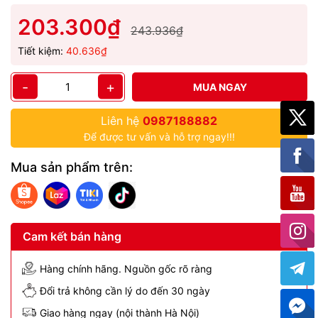
203.300₫
243.936₫
Tiết kiệm:
40.636₫
-
+
MUA NGAY
Liên hệ
0987188882
Để được tư vấn và hỗ trợ ngay!!!
Mua sản phẩm trên:
Cam kết bán hàng
Hàng chính hãng. Nguồn gốc rõ ràng
Đổi trả không cần lý do đến 30 ngày
Giao hàng ngay (nội thành Hà Nội)