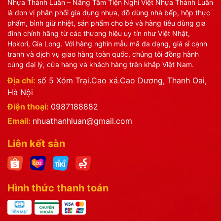
Nhựa Thành Luân – Nâng Tầm Tiện Nghi Việt Nhựa Thành Luân
là đơn vị phân phối gia dụng nhựa, đồ dùng nhà bếp, hộp thực
phẩm, bình giữ nhiệt, sản phẩm cho bé và hàng tiêu dùng gia
đình chính hãng từ các thương hiệu uy tín như Việt Nhật,
Hokori, Gia Long. Với hàng nghìn mẫu mã đa dạng, giá sỉ cạnh
tranh và dịch vụ giao hàng toàn quốc, chúng tôi đồng hành
cùng đại lý, cửa hàng và khách hàng trên khắp Việt Nam.
Địa chỉ:
số 5 Xóm Trại.Cao xá.Cao Dương, Thanh Oai,
Hà Nội
Điện thoại:
0987188882
Email:
nhuathanhluan@gmail.com
Liên kết sàn
Hình thức thanh toán