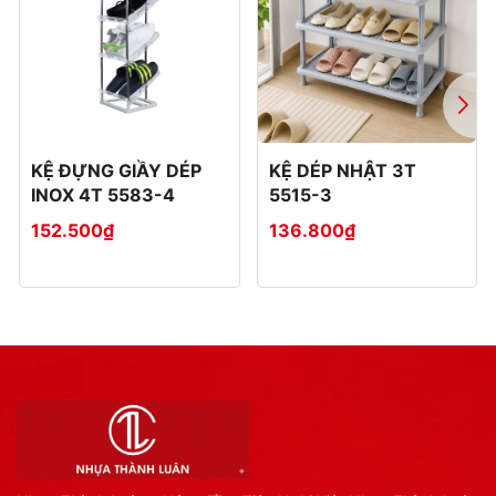
KỆ ĐỰNG GIẦY DÉP
KỆ DÉP NHẬT 3T
INOX 4T 5583-4
5515-3
152.500₫
136.800₫