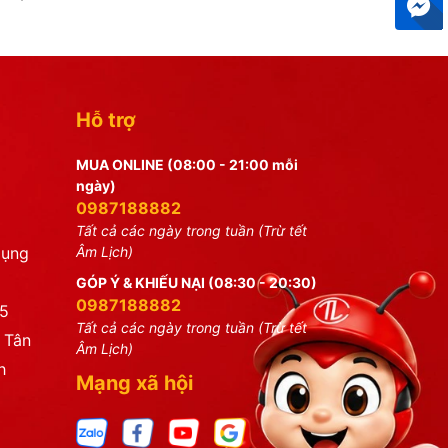
Hỗ trợ
MUA ONLINE (08:00 - 21:00 mỗi
ngày)
0987188882
Tất cả các ngày trong tuần (Trừ tết
dụng
Âm Lịch)
GÓP Ý & KHIẾU NẠI (08:30 - 20:30)
0987188882
25
Tất cả các ngày trong tuần (Trừ tết
 Tân
Âm Lịch)
h
Mạng xã hội