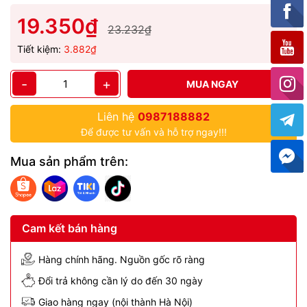
19.350₫
23.232₫
Tiết kiệm:
3.882₫
-
+
MUA NGAY
Liên hệ
0987188882
Để được tư vấn và hỗ trợ ngay!!!
Mua sản phẩm trên:
Cam kết bán hàng
Hàng chính hãng. Nguồn gốc rõ ràng
Đổi trả không cần lý do đến 30 ngày
Giao hàng ngay (nội thành Hà Nội)