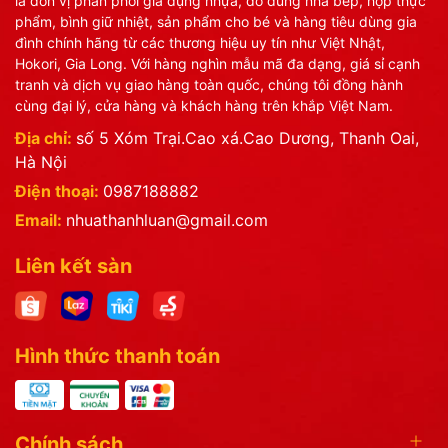
là đơn vị phân phối gia dụng nhựa, đồ dùng nhà bếp, hộp thực
phẩm, bình giữ nhiệt, sản phẩm cho bé và hàng tiêu dùng gia
Hộp thực phẩm chữ nhật 2 lớp bé 6580 phù hợp sử dụng để
đình chính hãng từ các thương hiệu uy tín như Việt Nhật,
bảo quản nhiều loại thực phẩm như:
Hokori, Gia Long. Với hàng nghìn mẫu mã đa dạng, giá sỉ cạnh
tranh và dịch vụ giao hàng toàn quốc, chúng tôi đồng hành
Rau củ
cùng đại lý, cửa hàng và khách hàng trên khắp Việt Nam.
Trái cây
Địa chỉ:
số 5 Xóm Trại.Cao xá.Cao Dương, Thanh Oai,
Thịt cá
Hà Nội
Đồ khô
Thực phẩm sơ chế
Điện thoại:
0987188882
Đồ ăn trong tủ lạnh
Email:
nhuathanhluan@gmail.com
Sản phẩm phù hợp cho gia đình, căn hộ, nhà bếp hiện đại hoặc
mang theo khi cần bảo quản thực phẩm tiện lợi.
Liên kết sàn
Hướng dẫn bảo quản sản
phẩm
Hình thức thanh toán
Để hộp thực phẩm luôn bền đẹp và sử dụng hiệu quả lâu dài:
Tránh tiếp xúc trực tiếp với nguồn nhiệt cao
Chính sách