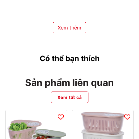
thực phẩm luôn khô ráo và tươi ngon
Thiết kế này đặc biệt phù hợp để bảo quản rau củ và trái cây
trong tủ lạnh.
Xem thêm
Chất liệu nhựa PP nguyên sinh
an toàn
Có thể bạn thích
Sản phẩm sử dụng nhựa PP nguyên sinh cao cấp, đảm bảo an
toàn khi tiếp xúc với thực phẩm, không gây mùi khó chịu và có
độ bền cao trong quá trình sử dụng.
Sản phẩm liên quan
Nắp đậy kín khí, hạn chế ám
mùi
Xem tất cả
Hộp được trang bị nắp đậy chắc chắn cùng khóa cài tiện lợi
giúp:
Giữ thực phẩm kín khí
Hạn chế mùi lan trong tủ lạnh