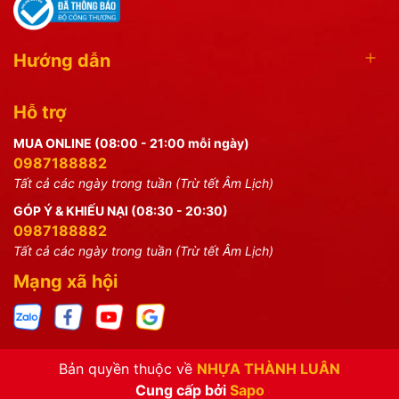
Hướng dẫn
Hỗ trợ
MUA ONLINE (08:00 - 21:00 mỗi ngày)
0987188882
Tất cả các ngày trong tuần (Trừ tết Âm Lịch)
GÓP Ý & KHIẾU NẠI (08:30 - 20:30)
0987188882
Tất cả các ngày trong tuần (Trừ tết Âm Lịch)
Mạng xã hội
Bản quyền thuộc về
NHỰA THÀNH LUÂN
Cung cấp bởi
Sapo