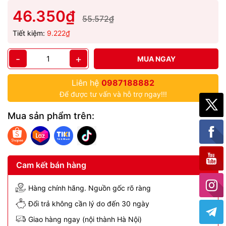
46.350₫
55.572₫
Tiết kiệm:
9.222₫
-
+
MUA NGAY
Liên hệ
0987188882
Để được tư vấn và hỗ trợ ngay!!!
Mua sản phẩm trên:
Cam kết bán hàng
Hàng chính hãng. Nguồn gốc rõ ràng
Đổi trả không cần lý do đến 30 ngày
Giao hàng ngay (nội thành Hà Nội)