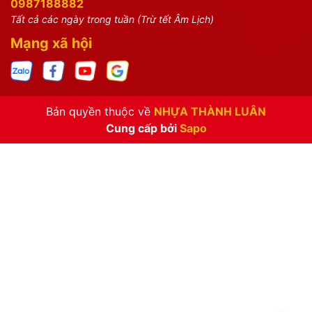
0987188882
Tất cả các ngày trong tuần (Trừ tết Âm Lịch)
Mạng xã hội
Bản quyền thuộc về
NHỰA THÀNH LUÂN
Cung cấp bởi
Sapo