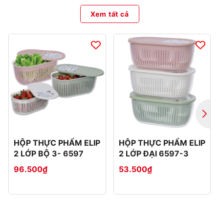
Xem tất cả
HỘP THỰC PHẨM ELIP
HỘP THỰC PHẨM ELIP
2 LỚP BỘ 3- 6597
2 LỚP ĐẠI 6597-3
96.500₫
53.500₫