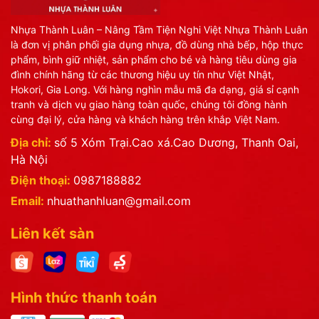
Nhựa Thành Luân – Nâng Tầm Tiện Nghi Việt Nhựa Thành Luân
là đơn vị phân phối gia dụng nhựa, đồ dùng nhà bếp, hộp thực
phẩm, bình giữ nhiệt, sản phẩm cho bé và hàng tiêu dùng gia
đình chính hãng từ các thương hiệu uy tín như Việt Nhật,
Hokori, Gia Long. Với hàng nghìn mẫu mã đa dạng, giá sỉ cạnh
tranh và dịch vụ giao hàng toàn quốc, chúng tôi đồng hành
cùng đại lý, cửa hàng và khách hàng trên khắp Việt Nam.
Địa chỉ:
số 5 Xóm Trại.Cao xá.Cao Dương, Thanh Oai,
Hà Nội
Điện thoại:
0987188882
Email:
nhuathanhluan@gmail.com
Liên kết sàn
Hình thức thanh toán