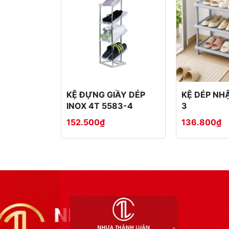
KỆ ĐỰNG GIẦY DÉP
KỆ DÉP NHẬ
INOX 4T 5583-4
3
152.500₫
136.800₫