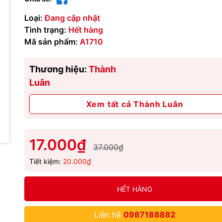
Loại:
Đang cập nhật
Tình trạng:
Hết hàng
Mã sản phẩm:
A1710
Thương hiệu:
Thành
Luân
Xem tất cả Thành Luân
17.000₫
37.000₫
Tiết kiệm:
20.000₫
HẾT HÀNG
Liên hệ
0987188882