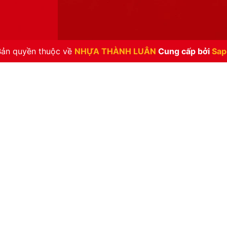
Bản quyền thuộc về
NHỰA THÀNH LUÂN
Cung cấp bởi
Sap