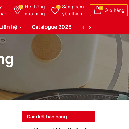
ý
Hệ thống
Sản phẩm
20
0
0
Giỏ hàng
hập
cửa hàng
yêu thích
Liên hệ
Catalogue 2025
Catalogue Duy Tâ
ng
Cam kết bán hàng