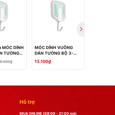
ủa MÓC DÍNH
MÓC DÍNH VUÔNG
Móc dính n
N TƯỜNG
DÁN TƯỜNG BỘ 3-
tường bộ 
-4
2808-3
13.100₫
18.876₫
6.000₫
Hỗ trợ
MUA ONLINE (08:00 - 21:00 mỗi