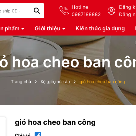
Hotline
Đăng k
0987188882
Đăng n
ản phẩm
Giới thiệu
Kiến thức gia dụng
iỏ hoa cheo ban cô
Trang chủ
Kệ ,giỏ,móc áo
giỏ hoa cheo ban công
giỏ hoa cheo ban công
Chia sẻ: