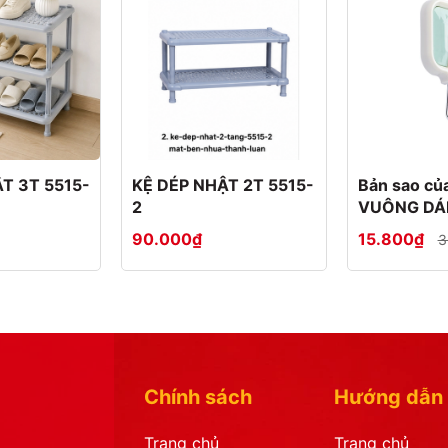
T 3T 5515-
KỆ DÉP NHẬT 2T 5515-
Bản sao c
2
VUÔNG DÁ
BỘ 4 2808
90.000₫
15.800₫
3
Chính sách
Hướng dẫn
Trang chủ
Trang chủ