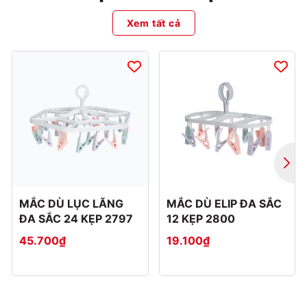
Xem tất cả
MẮC DÙ LỤC LĂNG
MẮC DÙ ELIP ĐA SẮC
ĐA SẮC 24 KẸP 2797
12 KẸP 2800
45.700₫
19.100₫