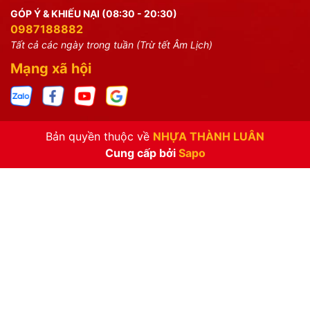
GÓP Ý & KHIẾU NẠI (08:30 - 20:30)
0987188882
Tất cả các ngày trong tuần (Trừ tết Âm Lịch)
Mạng xã hội
Bản quyền thuộc về
NHỰA THÀNH LUÂN
Cung cấp bởi
Sapo