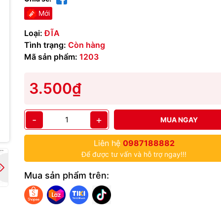
Mới
Loại:
ĐĨA
Tình trạng:
Còn hàng
Mã sản phẩm:
1203
3.500₫
-
+
MUA NGAY
Liên hệ
0987188882
Để được tư vấn và hỗ trợ ngay!!!
Mua sản phẩm trên: