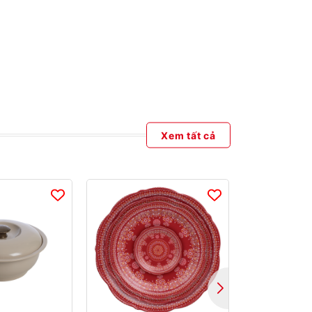
Xem tất cả
- 24%