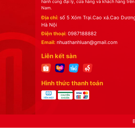
hành cùng đại lý, cửa hàng và khách hàng trên
🌐 Website: nhuathanhluan.com
Nam.
Địa chỉ:
số 5 Xóm Trại.Cao xá.Cao Dương
Từ Khóa SEO Google
Hà Nội
Điện thoại:
0987188882
đĩa chấm phíp tròn 1203
Email:
nhuathanhluan@gmail.com
đĩa chấm nhựa abs cao cấp
Liên kết sàn
đĩa chấm gia vị đẹp
đĩa chấm nhựa bền đẹp
Hình thức thanh toán
đĩa chấm cho quán ăn
đĩa chấm nhựa giá sỉ
đồ gia dụng nhựa cao cấp
nhựa thành luân
đĩa chấm nước mắm đẹp