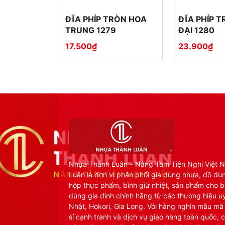
Cửa hàng nhựa gia dụng
ĐĨA PHÍP TRÒN HOA
ĐĨA PHÍP 
TRUNG 1279
ĐẠI 1280
Vì Sao Nên Chọn Nhự
17.500₫
23.900₫
Nhựa Thành Luân luôn hướng tới tiêu chí:
✅ Chất lượng tạo niềm tin
✅ Giá thành cạnh tranh
✅ Hỗ trợ đại lý toàn quốc
✅ Giao hàng nhanh
✅ Nguồn hàng ổn định lâu dài
Chúng tôi cam kết mang đến những sản phẩm gia d
Nhựa Thành Luân – Nâng Tầm Tiện Nghi Việt 
Thông Tin Liên Hệ
Luân là đơn vị phân phối gia dụng nhựa, đồ dù
hộp thực phẩm, bình giữ nhiệt, sản phẩm cho b
CÔNG TY CỔ PHẦN NHỰA THÀNH LUÂN
dùng gia đình chính hãng từ các thương hiệu uy
Nhật, Hokori, Gia Long. Với hàng nghìn mẫu mã
📍 Địa chỉ: Số 5 Xóm Trại, Cao Xá, Cao Dương, Th
sỉ cạnh tranh và dịch vụ giao hàng toàn quốc, 
📞 Hotline: 0987 188 882