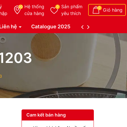
ý
Hệ thống
Sản phẩm
20
0
0
Giỏ hàng
hập
cửa hàng
yêu thích
Liên hệ
Catalogue 2025
Catalogue Duy Tâ
1203
3
Cam kết bán hàng