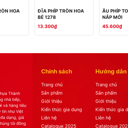
TRÒN HOA
ĐĨA PHÍP TRÒN HOA
ÂU PHÍP TO
BÉ 1278
NẮP MỚI
a Thành Luân?
13.300₫
45.600₫
Chính sách
Hướng dẫn
ụng nhựa bền đẹp, phù hợp nhu cầu thị trường hiện nay.
Trang chủ
Trang chủ
Sản phẩm
Sản phẩm
Nhựa Thành
ng nhà bếp,
Giới thiệu
Giới thiệu
é và hàng tiêu
Kiến thức gia dụng
Kiến thức gia 
 tín như Việt
 đa dạng, giá
Liên hệ
Liên hệ
anh Oai, Hà Nội
chúng tôi đồng
Catalogue 2025
Catalogue 20