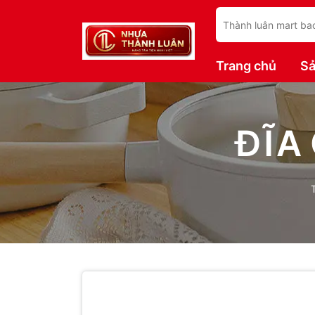
Trang chủ
S
ĐĨA