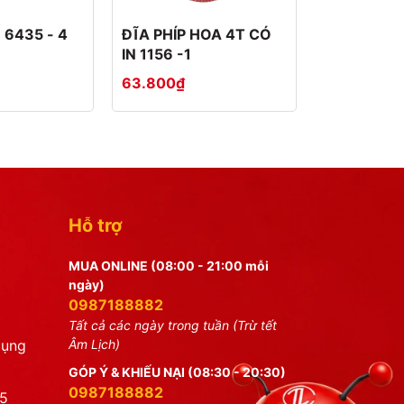
 6435 - 4
ĐĨA PHÍP HOA 4T CÓ
ĐĨA PHÍP 
IN 1156 -1
IN 1155-1
63.800₫
45.650₫
Hỗ trợ
MUA ONLINE (08:00 - 21:00 mỗi
ngày)
0987188882
Tất cả các ngày trong tuần (Trừ tết
dụng
Âm Lịch)
GÓP Ý & KHIẾU NẠI (08:30 - 20:30)
0987188882
25