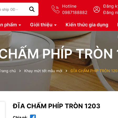
Hotline
Đăng k
0987188882
Đăng n
ản phẩm
Giới thiệu
Kiến thức gia dụng
 CHẤM PHÍP TRÒN 
Trang chủ
Khay mứt tết mẫu mới
ĐĨA CHẤM PHÍP TRÒN 120
ĐĨA CHẤM PHÍP TRÒN 1203
Chia sẻ: