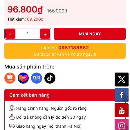
96.800₫
166.000₫
Tiết kiệm:
69.200₫
-
+
MUA NGAY
Liên hệ
0987188882
Để được tư vấn và hỗ trợ ngay!!!
Mua sản phẩm trên:
Cam kết bán hàng
Hàng chính hãng. Nguồn gốc rõ ràng
Đổi trả không cần lý do đến 30 ngày
Giao hàng ngay (nội thành Hà Nội)