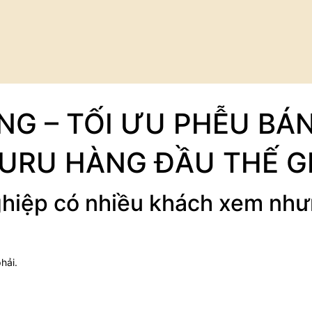
NG – TỐI ƯU PHỄU BÁ
URU HÀNG ĐẦU THẾ GI
ghiệp có nhiều khách xem nh
hải.