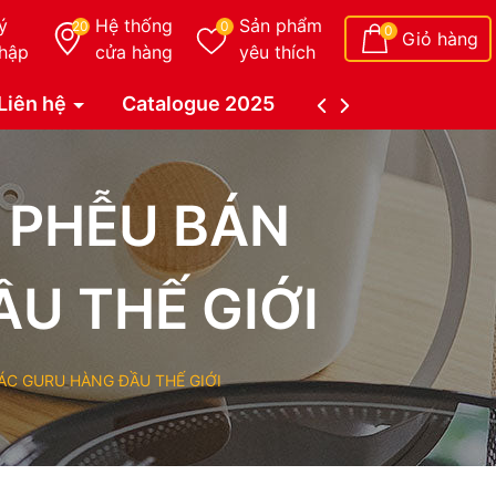
ý
Hệ thống
Sản phẩm
20
0
0
Giỏ hàng
hập
cửa hàng
yêu thích
Liên hệ
Catalogue 2025
Catalogue Duy Tâ
U PHỄU BÁN
U THẾ GIỚI
ÁC GURU HÀNG ĐẦU THẾ GIỚI