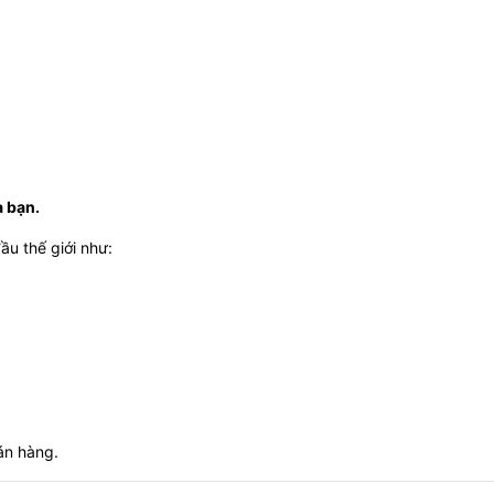
a bạn.
ầu thế giới như:
án hàng.