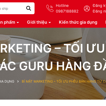
Hotline
Đăng k
0987188882
Đăng n
ản phẩm
Giới thiệu
Kiến thức gia dụng
RKETING – TỐI Ư
ÁC GURU HÀNG ĐẦ
GIA DỤNG
BÍ MẬT MARKETING – TỐI ƯU PHỄU BÁN HÀNG TỪ C